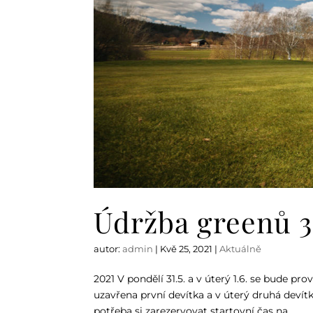
Údržba greenů 31
autor:
admin
|
Kvě 25, 2021
|
Aktuálně
2021 V pondělí 31.5. a v úterý 1.6. se bude p
uzavřena první devítka a v úterý druhá devítk
potřeba si zarezervovat startovní čas na...