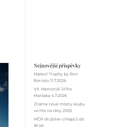
ALEVIL TOUR
RESORT
KONTAKT
Nejnovější příspěvky
Malevil Trophy by Ron
Barcelo 11.7.2026
VII. Memoriál Jiřího
Maršáka 4.7.2026
Známe nové mistry klubu
ve hře na rány 2025
MČR družstev chlapců do
18 let