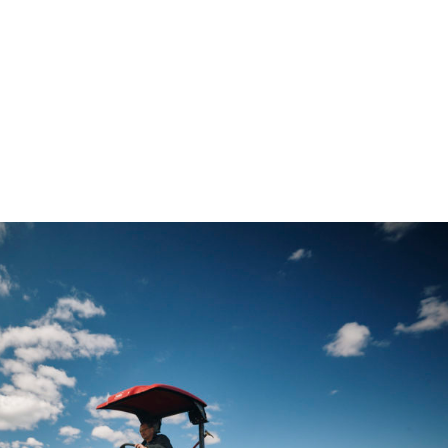
B
HŘIŠTĚ
AKADEMIE
GOLF SHOP
M