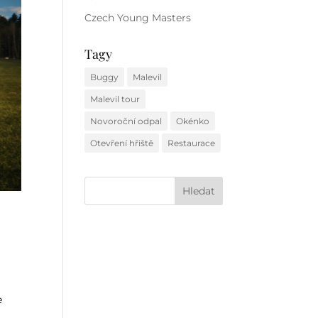
Czech Young Masters
Tagy
Buggy
Malevil
Malevil tour
Novoroční odpal
Okénko
Otevření hřiště
Restaurace
e