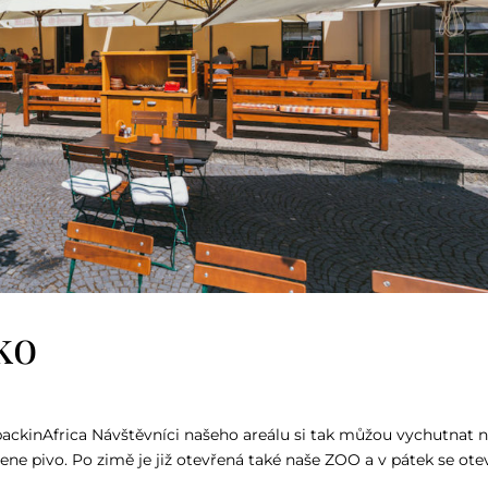
ko
backinAfrica Návštěvníci našeho areálu si tak můžou vychutnat 
čene pivo. Po zimě je již otevřená také naše ZOO a v pátek se ot