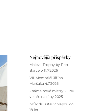
ALEVIL TOUR
RESORT
KONTAKT
Nejnovější příspěvky
Malevil Trophy by Ron
Barcelo 11.7.2026
VII. Memoriál Jiřího
Maršáka 4.7.2026
Známe nové mistry klubu
ve hře na rány 2025
MČR družstev chlapců do
18 let