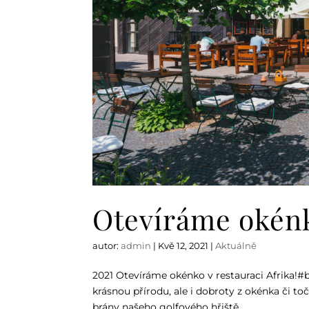
Otevíráme okén
autor:
admin
|
Kvě 12, 2021
|
Aktuálně
2021 Otevíráme okénko v restauraci Afrika!#
krásnou přírodu, ale i dobroty z okénka či to
brány našeho golfového hřiště....