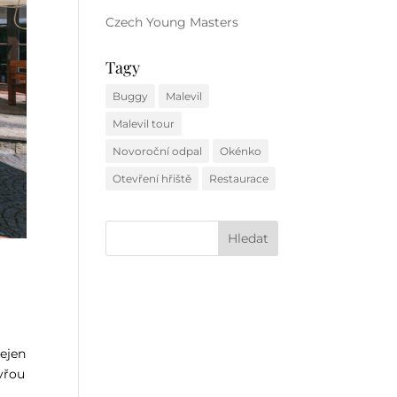
Czech Young Masters
Tagy
Buggy
Malevil
Malevil tour
Novoroční odpal
Okénko
Otevření hřiště
Restaurace
nejen
evřou