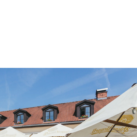
B
HŘIŠTĚ
AKADEMIE
GOLF SHOP
M