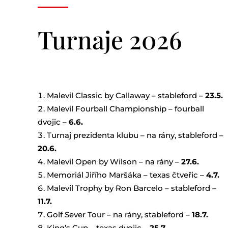
Turnaje 2026
Malevil Classic by Callaway – stableford
–
23.5.
Malevil Fourball Championship – fourball
dvojic –
6.6.
Turnaj prezidenta klubu – na rány, stableford –
20.6
.
Malevil Open by Wilson – na rány –
27.6.
Memoriál Jiřího Maršáka – texas čtveřic
–
4.7.
Malevil Trophy by Ron Barcelo – stableford –
11.7.
Golf Sever Tour – na rány, stableford
–
18.7.
King’s Cup – texas dvojic –
25.7.